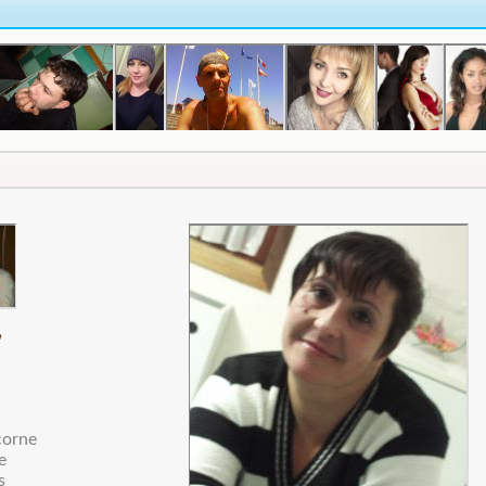
corne
e
s