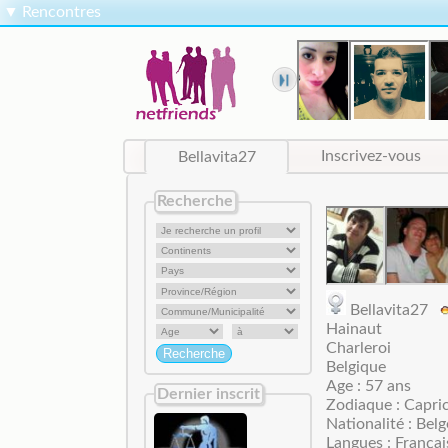
▼
Rencontres
Bellavita27
Inscrivez-vous
Recherche
Bellavita27
Hainaut
Charleroi
Belgique
Age : 57 ans
Dernier inscrit
Zodiaque : Capri
Nationalité : Belg
Langues : Françai