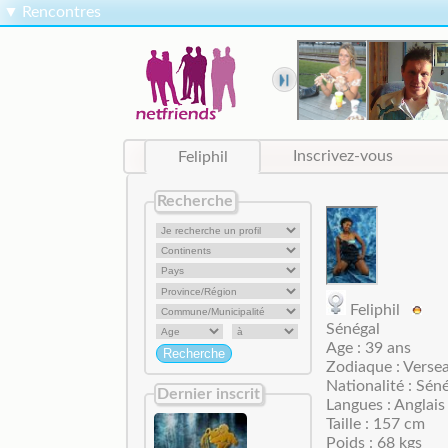
▼
Rencontres
Feliphil
Inscrivez-vous
Recherche
Feliphil
Sénégal
Age : 39 ans
Zodiaque : Verse
Nationalité : Sén
Dernier inscrit
Langues : Anglais
Taille : 157 cm
Poids : 68 kgs