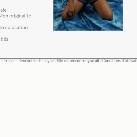
ale
 Mon originalité
 en colocation
tiés
es France
|
Rencontres Espagne
|
Site de rencontre gratuit
|
Conditions d'utilisat