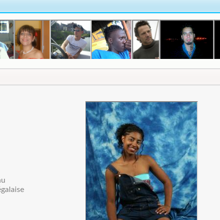
au
égalaise