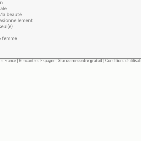
en
ale
: Ma beauté
asionnellement
seul(e)
e femme
es France
|
Rencontres Espagne
|
Site de rencontre gratuit
|
Conditions d'utilisat