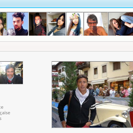
ce
çaise
s