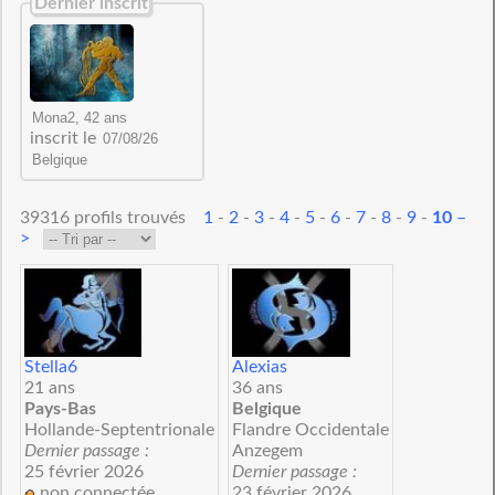
Dernier inscrit
inscrit le
39316 profils trouvés
1
-
2
-
3
-
4
-
5
-
6
-
7
-
8
-
9
-
10
–
>
Stella6
Alexias
21 ans
36 ans
Pays-Bas
Belgique
Hollande-Septentrionale
Flandre Occidentale
Dernier passage :
Anzegem
25 février 2026
Dernier passage :
non connectée
23 février 2026