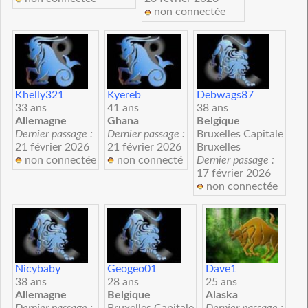
non connectée
Khelly321
Kyereb
Debwags87
33 ans
41 ans
38 ans
Allemagne
Ghana
Belgique
Dernier passage :
Dernier passage :
Bruxelles Capitale
21 février 2026
21 février 2026
Bruxelles
non connectée
non connecté
Dernier passage :
17 février 2026
non connectée
Nicybaby
Geogeo01
Dave1
38 ans
28 ans
25 ans
Allemagne
Belgique
Alaska
Dernier passage :
Bruxelles Capitale
Dernier passage :