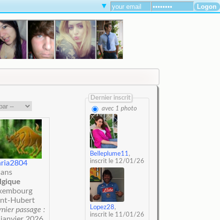
▼
Dernier inscrit
avec 1 photo
Belleplume11
,
inscrit le 12/01/26
ria2804
 ans
lgique
xembourg
int-Hubert
Lopez28
,
nier passage :
inscrit le 11/01/26
 janvier 2026