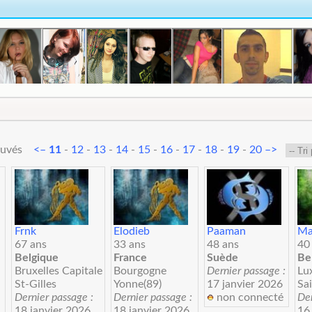
trouvés
<–
11
-
12
-
13
-
14
-
15
-
16
-
17
-
18
-
19
-
20
–>
Frnk
Elodieb
Paaman
Ma
67 ans
33 ans
48 ans
40
Belgique
France
Suède
Be
Bruxelles Capitale
Bourgogne
Dernier passage :
Lu
St-Gilles
Yonne(89)
17 janvier 2026
Sa
Dernier passage :
Dernier passage :
non connecté
Der
18 janvier 2026
18 janvier 2026
16