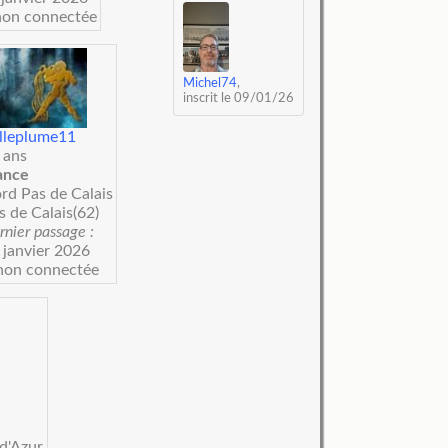
on connectée
Michel74
,
inscrit le 09/01/26
lleplume11
 ans
ance
rd Pas de Calais
s de Calais(62)
rnier passage :
 janvier 2026
on connectée
d'Azur