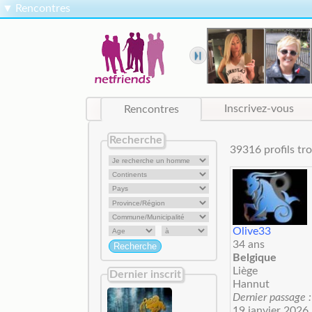
▼
Rencontres
Rencontres
Inscrivez-vous
Recherche
39316 profils 
Olive33
34 ans
Belgique
Liège
Dernier inscrit
Hannut
Dernier passage :
19 janvier 2026