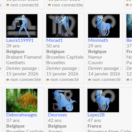
e
non connecté
non connectée
n
Laura159991
Morad1
Minimath
Be
39 ans
50 ans
29 ans
37
Belgique
Belgique
Belgique
Fr
Brabant Flamand
Bruxelles Capitale
Namur
No
Geetbets
Bruxelles
Couvin
Pa
e
Dernier passage :
Dernier passage :
Dernier passage :
De
15 janvier 2026
15 janvier 2026
14 janvier 2026
12
non connectée
non connecté
non connecté
n
Deborahwages
Desroses
Lopez28
37 ans
42 ans
47 ans
Belgique
Belgique
France
Bruxelles Capitale
Anvers
Provence Alpes Cote 