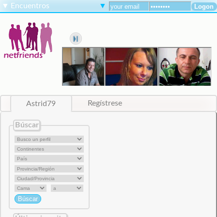
▼
Encuentros
▼
Astrid79
Regístrese
Búscar