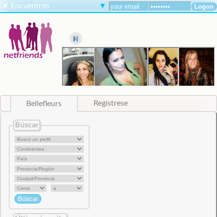
▼
Encuentros
▼
Bellefleurs
Regístrese
Búscar