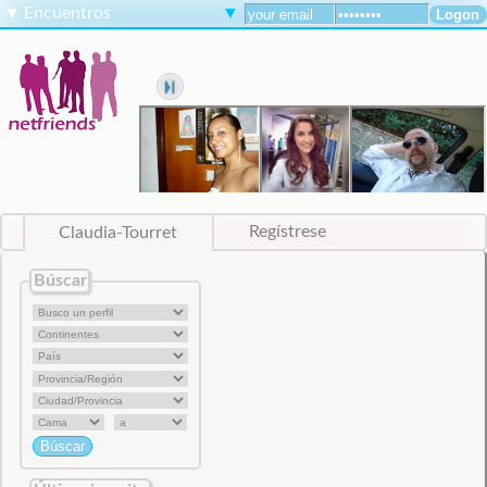
▼
Encuentros
▼
Claudia-Tourret
Regístrese
Búscar