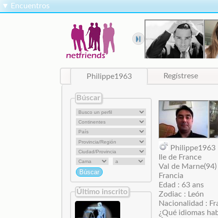
▼
Encuentros
Philippe1963
Regístrese
Búscar
Philippe196
Ile de France
Val de Marne(94)
Francia
Edad : 63 ans
Último inscrito
Zodiac : León
Nacionalidad : Fr
¿Qué idiomas hab