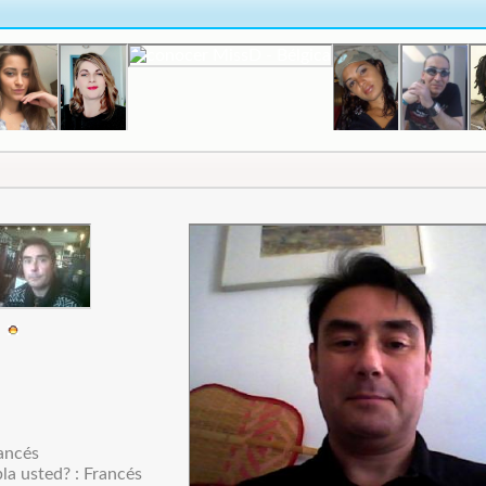
3
ancés
la usted? : Francés