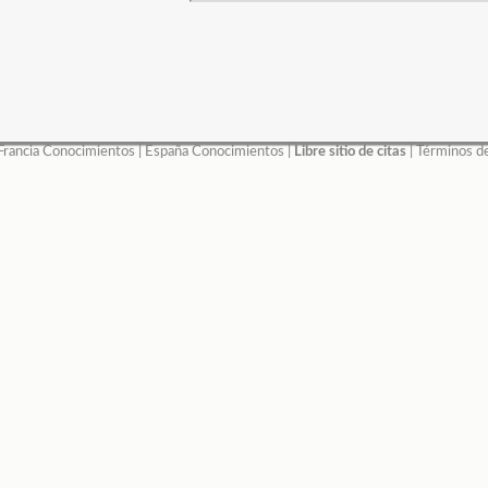
Francia Conocimientos
|
España Conocimientos
|
Libre sitio de citas
|
Términos d