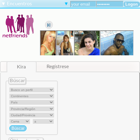
▼
Encuentros
▼
Kira
Regístrese
Búscar