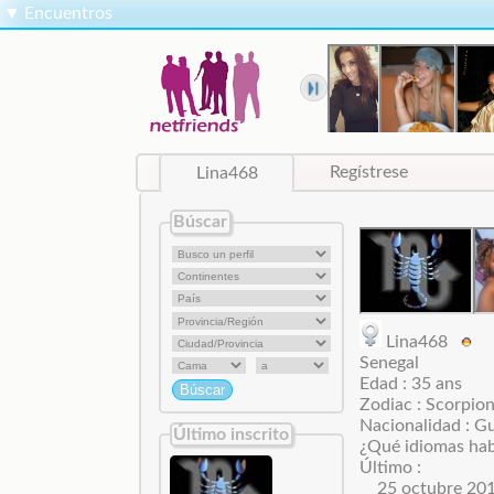
▼
Encuentros
Lina468
Regístrese
Búscar
Lina468
Senegal
Edad : 35 ans
Zodiac : Scorpio
Nacionalidad : G
Último inscrito
¿Qué idiomas hab
Último :
25 octubre 20