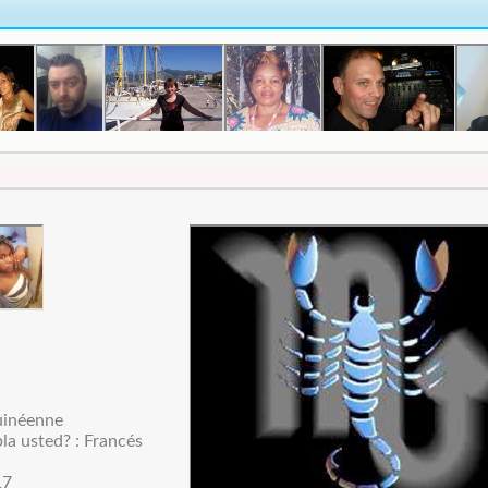
n
uinéenne
la usted? : Francés
17