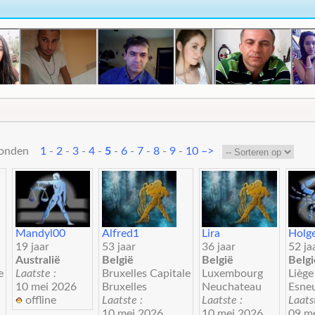
evonden
1
-
2
-
3
-
4
-
5
-
6
-
7
-
8
-
9
-
10
–>
Mandyl00
Alfred1
Lira
Holg
19 jaar
53 jaar
36 jaar
52 ja
Australië
België
België
Belgi
e
Laatste :
Bruxelles Capitale
Luxembourg
Liège
10 mei 2026
Bruxelles
Neuchateau
Esne
offline
Laatste :
Laatste :
Laats
10 mei 2026
10 mei 2026
09 m