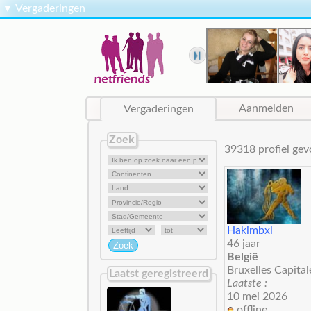
▼
Vergaderingen
Vergaderingen
Aanmelden
Zoek
39318 profiel g
Hakimbxl
46 jaar
België
Bruxelles Capital
Laatst geregistreerd
Laatste :
10 mei 2026
offline