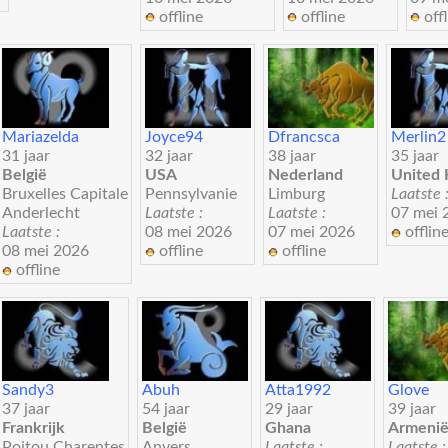
offline
offline
offl
Mariazelda
Joyce94
Dfrancsca
Merlin2
31 jaar
32 jaar
38 jaar
35 jaar
België
USA
Nederland
United
Bruxelles Capitale
Pennsylvanie
Limburg
Laatste 
Anderlecht
Laatste :
Laatste :
07 mei 
Laatste :
08 mei 2026
07 mei 2026
offlin
08 mei 2026
offline
offline
offline
Sandy3
Abuh
Atta1992
Glove
37 jaar
54 jaar
29 jaar
39 jaar
Frankrijk
België
Ghana
Armeni
Poitou Charentes
Anvers
Laatste :
Laatste :