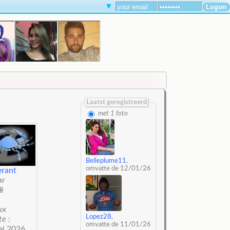
▼
Laatst geregistreerd
met 1 foto
Belleplume11
,
omvatte de 12/01/26
erant
ar
ë
ux
Lopez28
,
te :
omvatte de 11/01/26
ei 2026