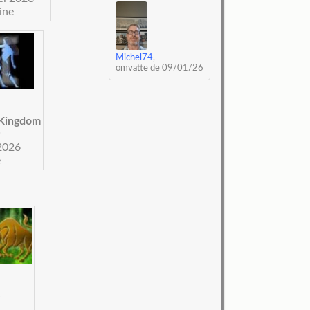
ine
Michel74
,
omvatte de 09/01/26
 Kingdom
:
2026
e
ë