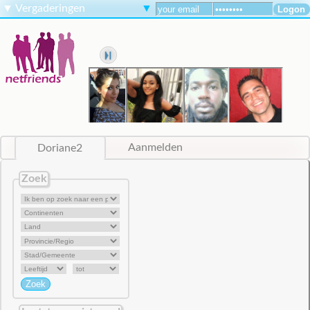
▼
Vergaderingen
▼
Doriane2
Aanmelden
Zoek