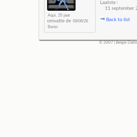
Laatste :
11 september 
Back to list
omvatte de
© 2007 |
België Dati