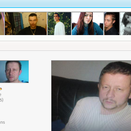
e
6)
ans