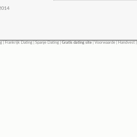
2014
ng
|
Frankrijk Dating
|
Spanje Dating
|
Gratis dating site
|
Voorwaarde
|
Handvest