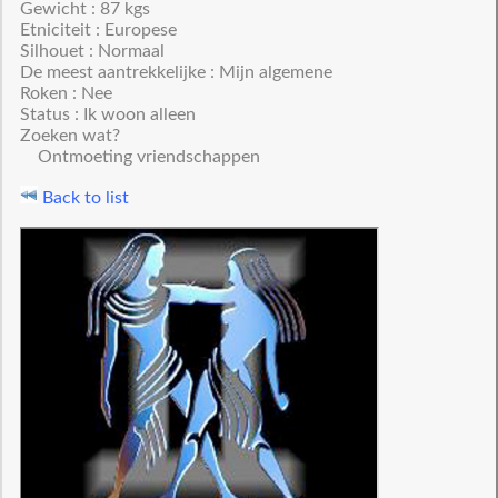
Gewicht : 87 kgs
Etniciteit : Europese
Silhouet : Normaal
De meest aantrekkelijke : Mijn algemene
Roken : Nee
Status : Ik woon alleen
Zoeken wat?
Ontmoeting vriendschappen
Back to list