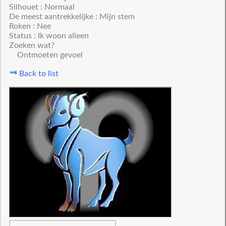
Silhouet : Normaal
De meest aantrekkelijke : Mijn stem
Roken : Nee
Status : Ik woon alleen
Zoeken wat?
Ontmoeten gevoel
Back to list