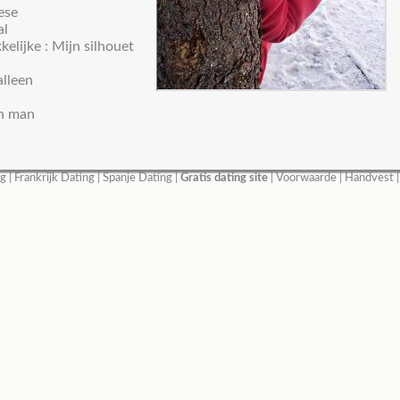
ese
al
elijke : Mijn silhouet
alleen
n man
ng
|
Frankrijk Dating
|
Spanje Dating
|
Gratis dating site
|
Voorwaarde
|
Handvest