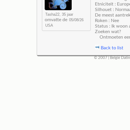
Etniciteit : Europ
Silhouet : Norma
De meest aantrekk
omvatte de
Roken : Nee
Status : Ik woon 
Zoeken wat?
Ontmoeten ee
Back to list
© 2007 |
België Dati