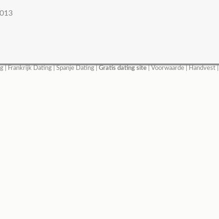
013
ng
|
Frankrijk Dating
|
Spanje Dating
|
Gratis dating site
|
Voorwaarde
|
Handvest