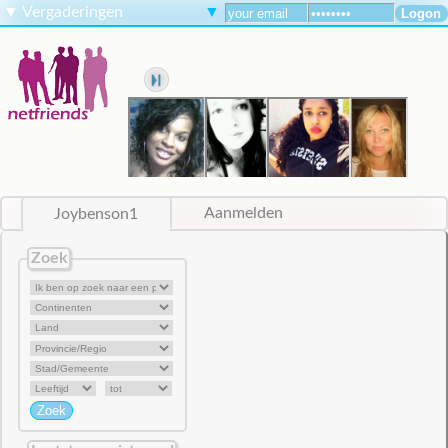
▼
Vergaderingen
▼
Joybenson1
Aanmelden
Zoek