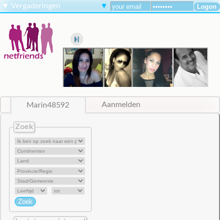
▼
Vergaderingen
▼
Marin48592
Aanmelden
Zoek