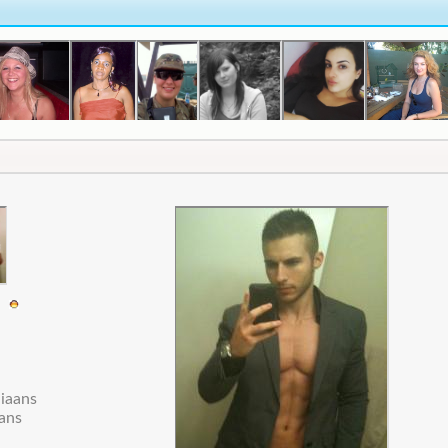
sa
liaans
ans