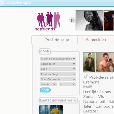
▼
Vergaderingen
Prof-de-salsa
Aanmelden
Zoek
Prof-de-sal
Crémone
Italië
Leeftijd : 44 ans
Zodiac : Vis
Laatst geregistreerd
Nationaliteit : Ita
Talen : Cambodja
Laatste :