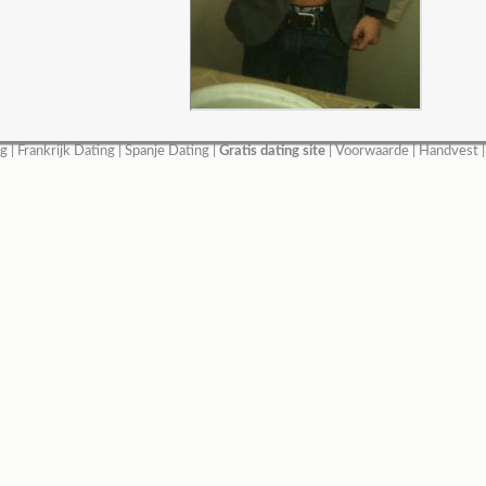
ng
|
Frankrijk Dating
|
Spanje Dating
|
Gratis dating site
|
Voorwaarde
|
Handvest