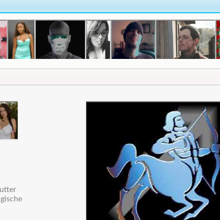
utter
lgische