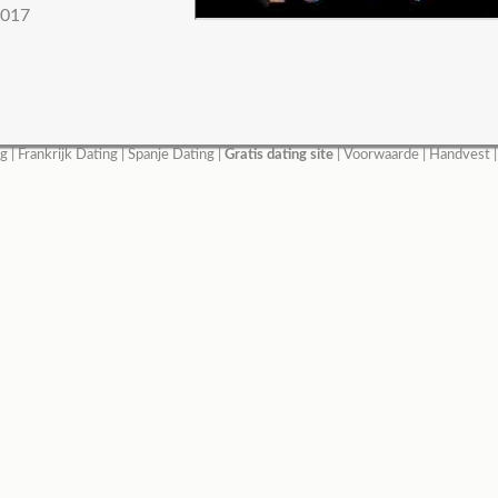
017
ng
|
Frankrijk Dating
|
Spanje Dating
|
Gratis dating site
|
Voorwaarde
|
Handvest