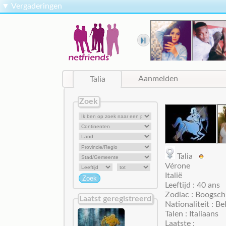
▼
Vergaderingen
Talia
Aanmelden
Zoek
Talia
Vérone
Italië
Leeftijd : 40 ans
Zodiac : Boogsch
Laatst geregistreerd
Nationaliteit : Be
Talen : Italiaans
Laatste :