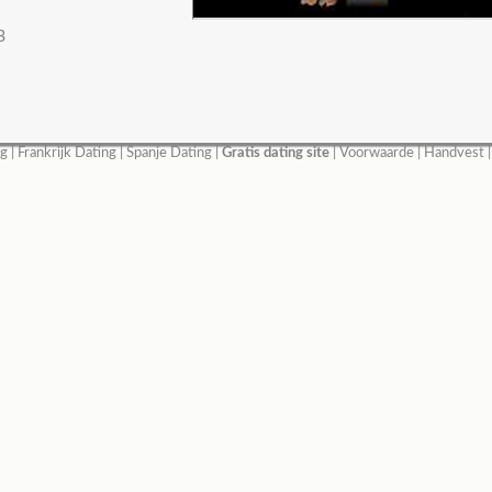
3
ng
|
Frankrijk Dating
|
Spanje Dating
|
Gratis dating site
|
Voorwaarde
|
Handvest