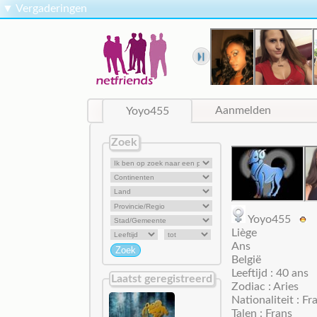
▼
Vergaderingen
Yoyo455
Aanmelden
Zoek
Yoyo455
Liège
Ans
België
Leeftijd : 40 ans
Laatst geregistreerd
Zodiac : Aries
Nationaliteit : Fr
Talen : Frans