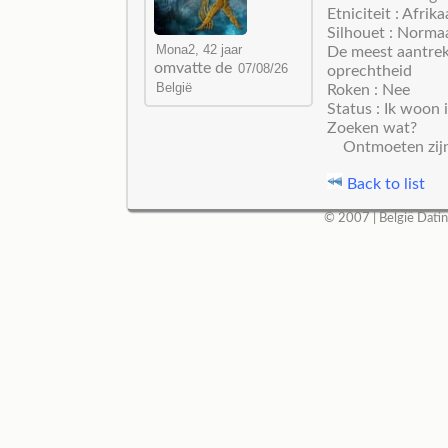
Etniciteit : Afrik
Silhouet : Norma
De meest aantrekk
omvatte de
oprechtheid
Roken : Nee
Status : Ik woon i
Zoeken wat?
Ontmoeten zijn 
Back to list
© 2007 |
België Dati