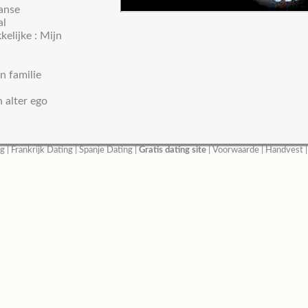
aanse
al
elijke : Mijn
n familie
alter ego
ng
|
Frankrijk Dating
|
Spanje Dating
|
Gratis dating site
|
Voorwaarde
|
Handvest