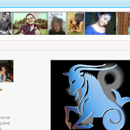
corne
çaise
s