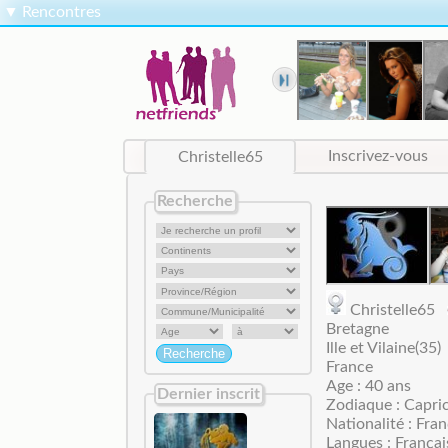
▼
Rencontres
Christelle65
Inscrivez-vous
Recherche
Christelle65
Bretagne
Ille et Vilaine(35)
France
Age : 40 ans
Dernier inscrit
Zodiaque : Capri
Nationalité : Fran
Langues : Françai