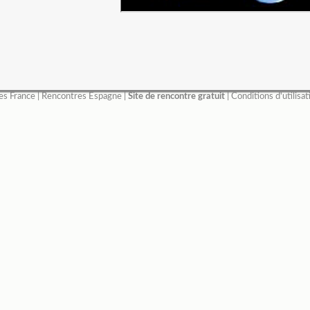
es France
|
Rencontres Espagne
|
Site de rencontre gratuit
|
Conditions d'utilisat