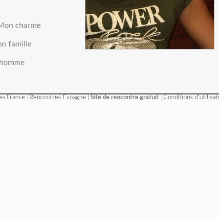
: Mon charme
en famille
 homme
es France
|
Rencontres Espagne
|
Site de rencontre gratuit
|
Conditions d'utilisat