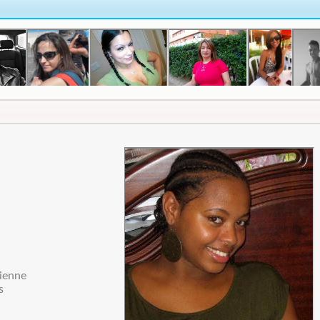
rienne
s