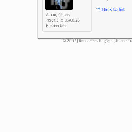
Back to list
inscrit le
© 2007 |
Rencontres Belgique
|
Rencontr