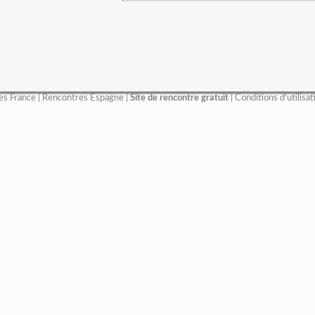
es France
|
Rencontres Espagne
|
Site de rencontre gratuit
|
Conditions d'utilisat