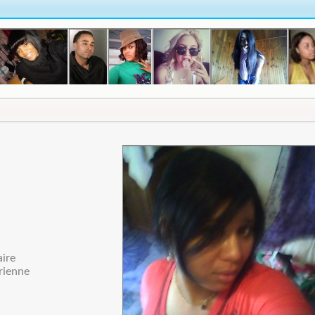
aire
érienne