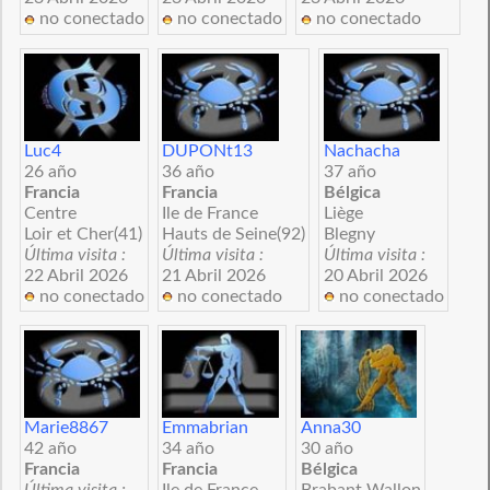
no conectado
no conectado
no conectado
Luc4
DUPONt13
Nachacha
26 año
36 año
37 año
Francia
Francia
Bélgica
Centre
Ile de France
Liège
Loir et Cher(41)
Hauts de Seine(92)
Blegny
Última visita :
Última visita :
Última visita :
22 Abril 2026
21 Abril 2026
20 Abril 2026
no conectado
no conectado
no conectado
Marie8867
Emmabrian
Anna30
42 año
34 año
30 año
Francia
Francia
Bélgica
Última visita :
Ile de France
Brabant Wallon