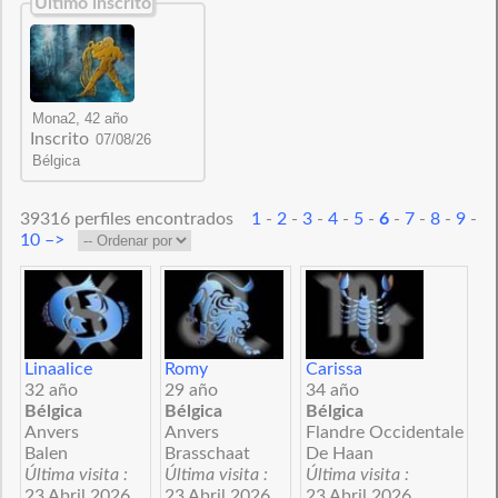
Último inscrito
Inscrito
39316 perfiles encontrados
1
-
2
-
3
-
4
-
5
-
6
-
7
-
8
-
9
-
10
–>
Linaalice
Romy
Carissa
32 año
29 año
34 año
Bélgica
Bélgica
Bélgica
Anvers
Anvers
Flandre Occidentale
Balen
Brasschaat
De Haan
Última visita :
Última visita :
Última visita :
23 Abril 2026
23 Abril 2026
23 Abril 2026