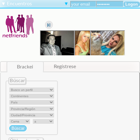
▼
Encuentros
▼
Brackei
Regístrese
Búscar