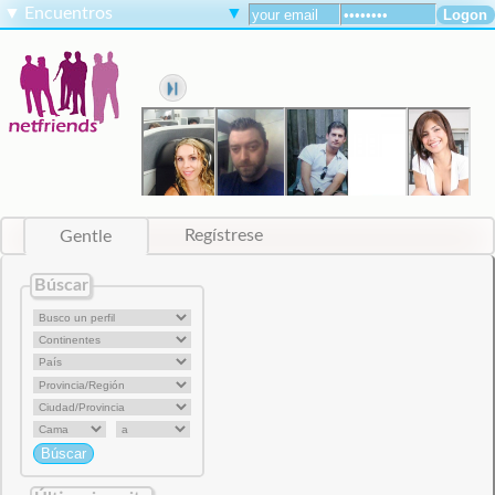
▼
Encuentros
▼
Gentle
Regístrese
Búscar