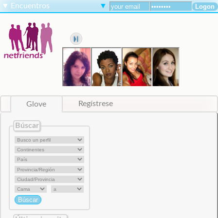
▼
Encuentros
▼
Glove
Regístrese
Búscar