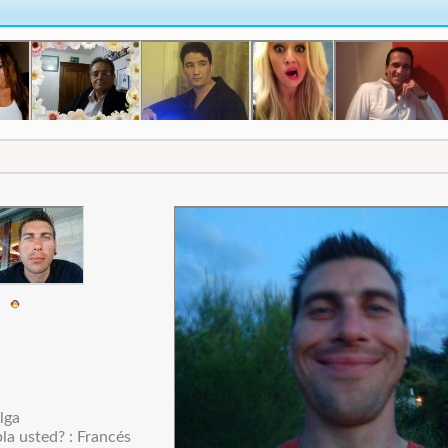
7
lga
la usted? : Francés