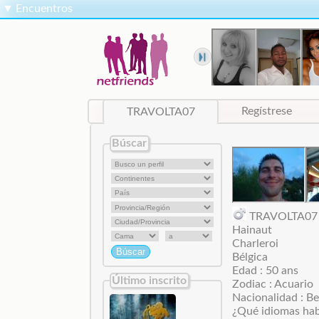
▼
Encuentros
TRAVOLTA07
Regístrese
Búscar
TRAVOLTA0
Hainaut
Charleroi
Bélgica
Edad : 50 ans
Último inscrito
Zodiac : Acuario
Nacionalidad : Be
¿Qué idiomas hab