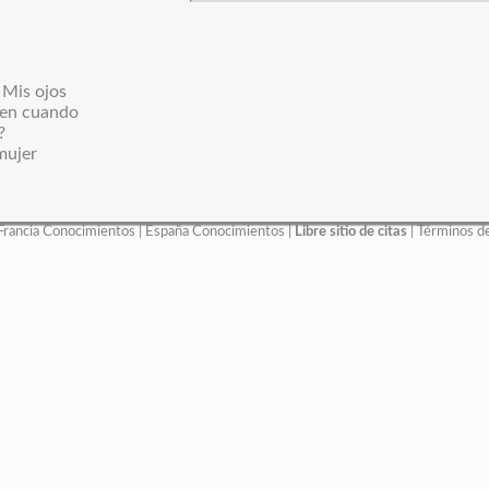
 Mis ojos
z en cuando
?
ujer
Francia Conocimientos
|
España Conocimientos
|
Libre sitio de citas
|
Términos d