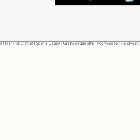
ng
|
Frankrijk Dating
|
Spanje Dating
|
Gratis dating site
|
Voorwaarde
|
Handvest