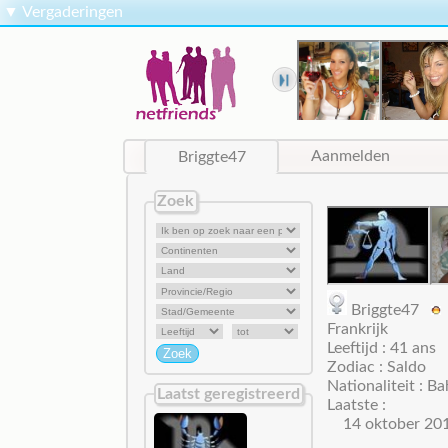
▼
Vergaderingen
Briggte47
Aanmelden
Zoek
Briggte47
Frankrijk
Leeftijd : 41 ans
Zodiac : Saldo
Nationaliteit : B
Laatst geregistreerd
Laatste :
14 oktober 20