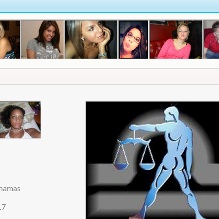
ahamas
17