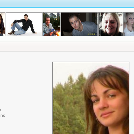
k
ans