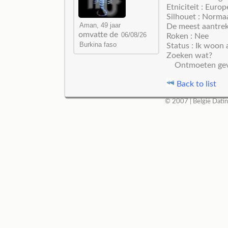
Etniciteit : Europ
Silhouet : Norma
De meest aantrekk
omvatte de
Roken : Nee
Status : Ik woon 
Zoeken wat?
Ontmoeten gev
Back to list
© 2007 |
België Dati