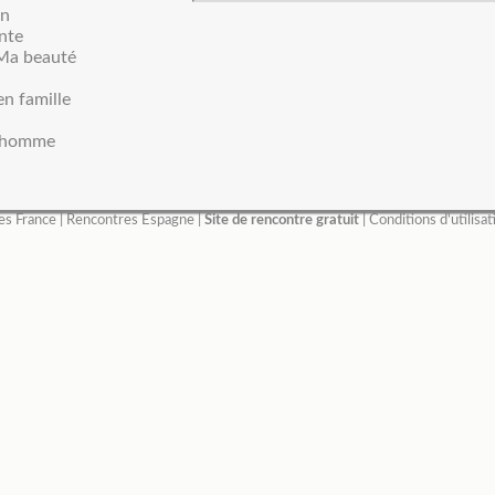
en
ante
: Ma beauté
en famille
 homme
es France
|
Rencontres Espagne
|
Site de rencontre gratuit
|
Conditions d'utilisat