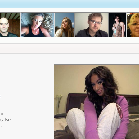
au
çaise
s