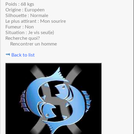
Poids : 68 kgs
Origine : Européen
Silhouette : Normale
Le plus attirant : Mon sourire
Fumeur : Non
Situation : Je vis seul(e)
Recherche quoi?
Rencontrer un homme
Back to list