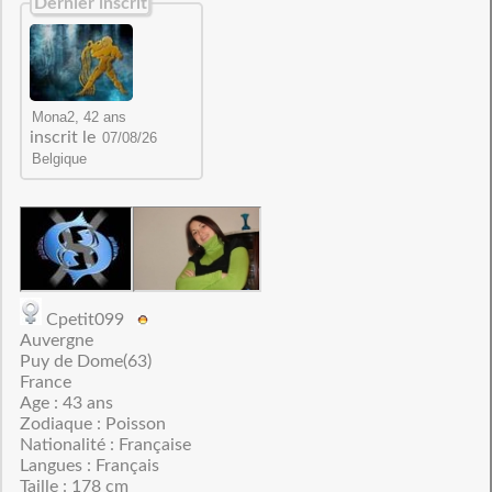
Dernier inscrit
inscrit le
Cpetit099
Auvergne
Puy de Dome(63)
France
Age : 43 ans
Zodiaque : Poisson
Nationalité : Française
Langues : Français
Taille : 178 cm