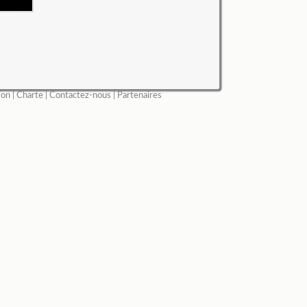
ion
|
Charte
|
Contactez-nous
|
Partenaires