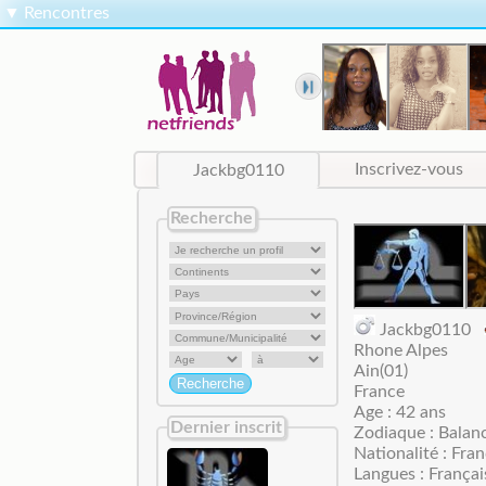
▼
Rencontres
Jackbg0110
Inscrivez-vous
Recherche
Jackbg0110
Rhone Alpes
Ain(01)
France
Age : 42 ans
Dernier inscrit
Zodiaque : Balan
Nationalité : Fran
Langues : Françai