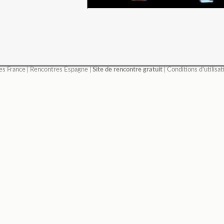
es France
|
Rencontres Espagne
|
Site de rencontre gratuit
|
Conditions d'utilisat