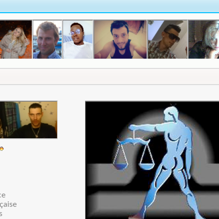
ce
çaise
s