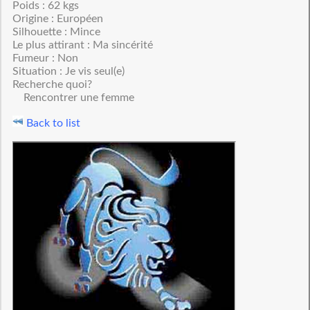
Poids : 62 kgs
Origine : Européen
Silhouette : Mince
Le plus attirant : Ma sincérité
Fumeur : Non
Situation : Je vis seul(e)
Recherche quoi?
Rencontrer une femme
Back to list