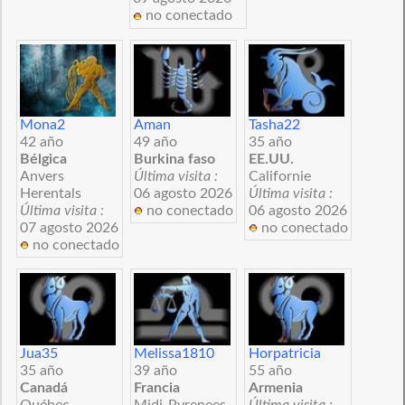
no conectado
Mona2
Aman
Tasha22
42 año
49 año
35 año
Bélgica
Burkina faso
EE.UU.
Anvers
Última visita :
Californie
Herentals
06 agosto 2026
Última visita :
Última visita :
no conectado
06 agosto 2026
07 agosto 2026
no conectado
no conectado
Jua35
Melissa1810
Horpatricia
35 año
39 año
55 año
Canadá
Francia
Armenia
Québec
Midi-Pyrenees
Última visita :