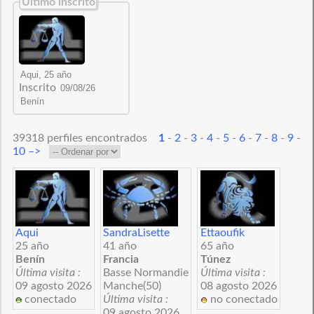
Último inscrito
Inscrito
39318 perfiles encontrados
1
-
2
-
3
-
4
-
5
-
6
-
7
-
8
-
9
-
10
–>
Aqui
SandraLisette
Ettaoufik
25 año
41 año
65 año
Benín
Francia
Túnez
Última visita :
Basse Normandie
Última visita :
09 agosto 2026
Manche(50)
08 agosto 2026
conectado
Última visita :
no conectado
09 agosto 2026