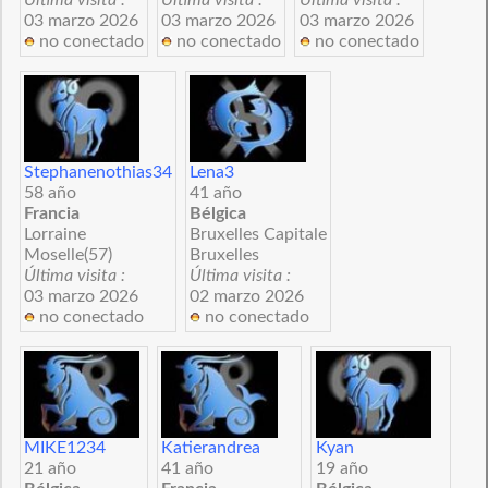
03 marzo 2026
03 marzo 2026
03 marzo 2026
no conectado
no conectado
no conectado
Stephanenothias34
Lena3
58 año
41 año
Francia
Bélgica
Lorraine
Bruxelles Capitale
Moselle(57)
Bruxelles
Última visita :
Última visita :
03 marzo 2026
02 marzo 2026
no conectado
no conectado
MIKE1234
Katierandrea
Kyan
21 año
41 año
19 año