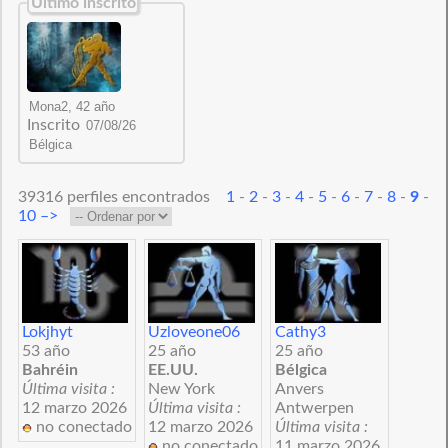
Último inscrito
Inscrito
39316 perfiles encontrados
1
-
2
-
3
-
4
-
5
-
6
-
7
-
8
-
9
-
10
–>
Lokjhyt
Uzloveone06
Cathy3
53 año
25 año
25 año
Bahréin
EE.UU.
Bélgica
Última visita :
New York
Anvers
12 marzo 2026
Última visita :
Antwerpen
no conectado
12 marzo 2026
Última visita :
no conectado
11 marzo 2026