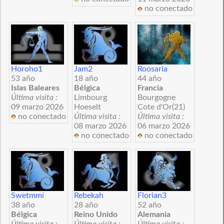
no conectado
Horoho1
Jam2
Roosaria
53 año
18 año
44 año
Islas Baleares
Bélgica
Francia
Última visita :
Limbourg
Bourgogne
09 marzo 2026
Hoeselt
Cote d'Or(21)
no conectado
Última visita :
Última visita :
08 marzo 2026
06 marzo 2026
no conectado
no conectado
Swetmmi
Rebekah
Florian3
38 año
28 año
52 año
Bélgica
Reino Unido
Alemania
Última visita :
Última visita :
Última visita :